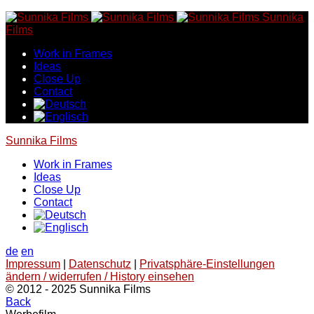
Skip
Sunnika
to
Films
content
Work in Frames
Ideas
Close Up
Contact
Sunnika Films
Work in Frames
Ideas
Close Up
Contact
de
en
Impressum
|
Datenschutz
|
Privatsphäre-Einstellungen
ändern / widerrufen / History einsehen
© 2012 - 2025 Sunnika Films
Back