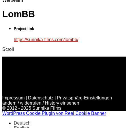
Werbefilm
LomBB
Project link
https://sunnika-films.com/lombb/
Scroll
Impressum
|
Datenschutz
|
Privatsphäre-Einstellungen
ändern / widerrufen / History einsehen
© 2012 - 2025 Sunnika Films
WordPress Cookie Plugin von Real Cookie Banner
Deutsch