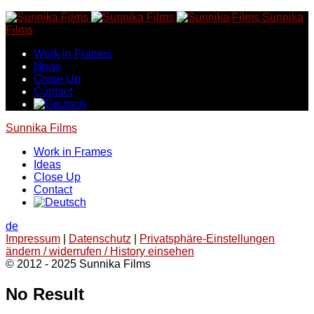
Skip
Sunnika
to
Films
content
Work in Frames
Ideas
Close Up
Contact
Sunnika Films
Work in Frames
Ideas
Close Up
Contact
de
Impressum
|
Datenschutz
|
Privatsphäre-Einstellungen
ändern / widerrufen / History einsehen
© 2012 - 2025 Sunnika Films
No Result