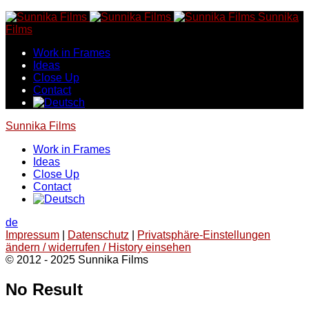
Skip
Sunnika
to
Films
content
Work in Frames
Ideas
Close Up
Contact
Sunnika Films
Work in Frames
Ideas
Close Up
Contact
de
Impressum
|
Datenschutz
|
Privatsphäre-Einstellungen
ändern / widerrufen / History einsehen
© 2012 - 2025 Sunnika Films
No Result