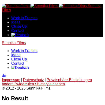
Skip
Sunnika
to
Films
content
Work in Frames
Ideas
Close Up
Contact
Sunnika Films
Work in Frames
Ideas
Close Up
Contact
de
Impressum
|
Datenschutz
|
Privatsphäre-Einstellungen
ändern / widerrufen / History einsehen
© 2012 - 2025 Sunnika Films
No Result