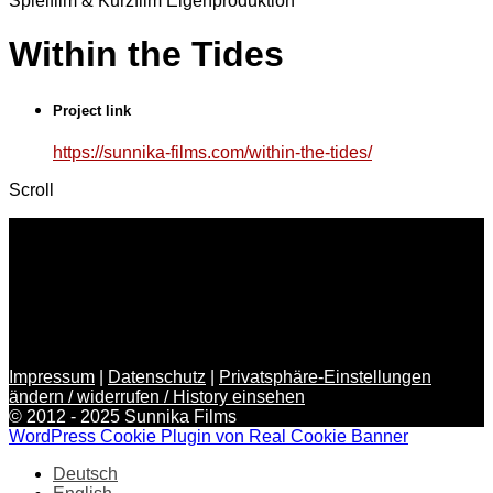
Spielfilm & Kurzfilm
Eigenproduktion
Within the Tides
Project link
https://sunnika-films.com/within-the-tides/
Scroll
Impressum
|
Datenschutz
|
Privatsphäre-Einstellungen
ändern / widerrufen / History einsehen
© 2012 - 2025 Sunnika Films
WordPress Cookie Plugin von Real Cookie Banner
Deutsch