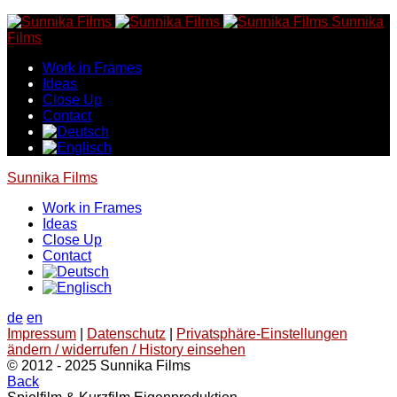
Skip
Sunnika
to
Films
content
Work in Frames
Ideas
Close Up
Contact
Sunnika Films
Work in Frames
Ideas
Close Up
Contact
de
en
Impressum
|
Datenschutz
|
Privatsphäre-Einstellungen
ändern / widerrufen / History einsehen
© 2012 - 2025 Sunnika Films
Back