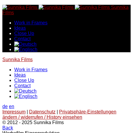
Skip
Sunnika
to
Films
content
Work in Frames
Ideas
Close Up
Contact
Sunnika Films
Work in Frames
Ideas
Close Up
Contact
de
en
Impressum
|
Datenschutz
|
Privatsphäre-Einstellungen
ändern / widerrufen / History einsehen
© 2012 - 2025 Sunnika Films
Back