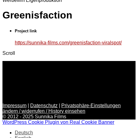
Werbefilm
Eigenproduktion
Greenisfaction
Project link
https://sunnika-films.com/greenisfaction-viralspot/
Scroll
Impressum
|
Datenschutz
|
Privatsphäre-Einstellungen
ändern / widerrufen / History einsehen
© 2012 - 2025 Sunnika Films
WordPress Cookie Plugin von Real Cookie Banner
Deutsch