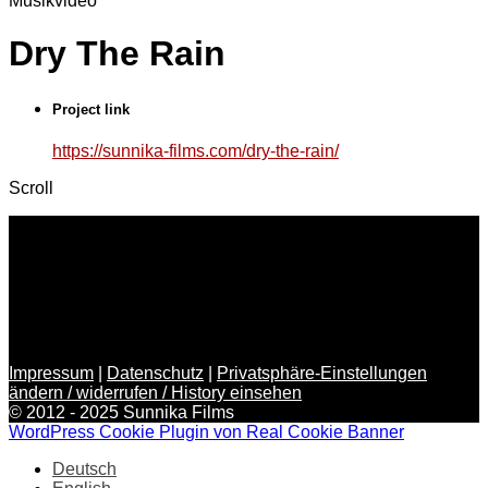
Musikvideo
Dry The Rain
Project link
https://sunnika-films.com/dry-the-rain/
Scroll
Impressum
|
Datenschutz
|
Privatsphäre-Einstellungen
ändern / widerrufen / History einsehen
© 2012 - 2025 Sunnika Films
WordPress Cookie Plugin von Real Cookie Banner
Deutsch