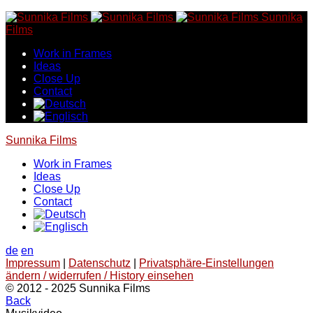
Skip
Sunnika
to
Films
content
Work in Frames
Ideas
Close Up
Contact
Sunnika Films
Work in Frames
Ideas
Close Up
Contact
de
en
Impressum
|
Datenschutz
|
Privatsphäre-Einstellungen
ändern / widerrufen / History einsehen
© 2012 - 2025 Sunnika Films
Back