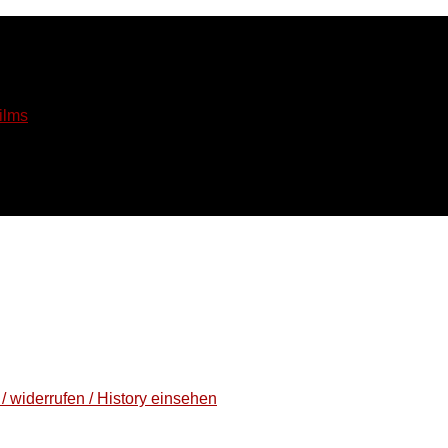
ilms
/ widerrufen / History einsehen