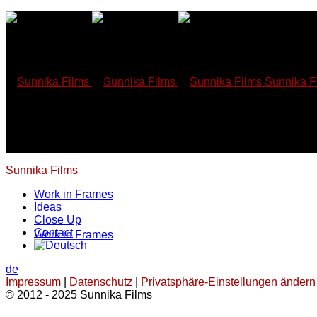
Skip
to
content
Sunnika F
Sunnika Films
Work in Frames
Ideas
Close Up
Contact
Work in Frames
de
Impressum
|
Datenschutz
|
Privatsphäre-Einstellungen ändern 
© 2012 - 2025 Sunnika Films